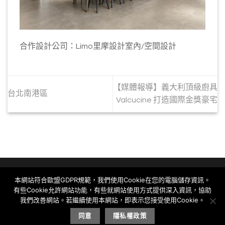
合作設計公司：Limo里摩設計室內/空間設計
【媒體報導】義大利頂級廚具
台北南港區
Valcucine 打造國際金獎豪宅
本網站符合歐盟GDPR規範，我們使用Cookie在您的電腦儲存資訊。
有些Cookie允許網站功能，有些就網站使用方式提供深入資訊，協助
Copyright 2026 © Huapin International. All Rights
我們改善網站。若繼續使用本網站，即表示您接受使用Cookie。
Reserved.
同意
隱私權政策