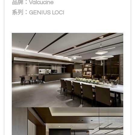
品牌：Valcucine
系列：GENIUS LOCI