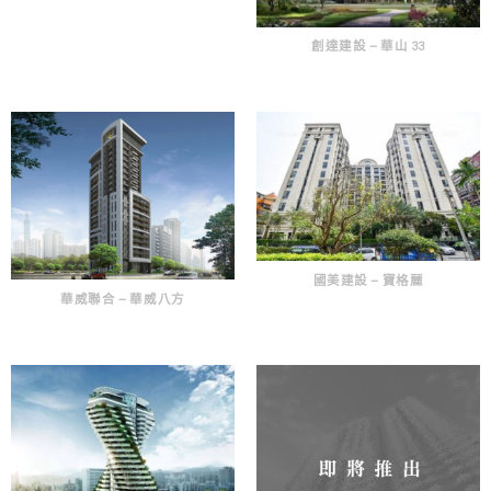
創達建設 – 華山 33
國美建設 – 寶格麗
華威聯合 – 華威八方