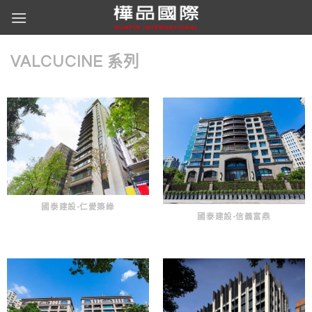
Skip
to
content
VALCUCINE 系列
國泰建設-仁愛築綠
國泰建設-信義富鼎