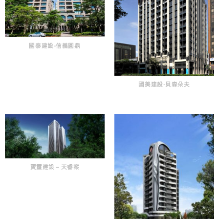
國泰建設-信義圓鼎
國美建設-貝森朵夫
寳璽建設 – 天睿案