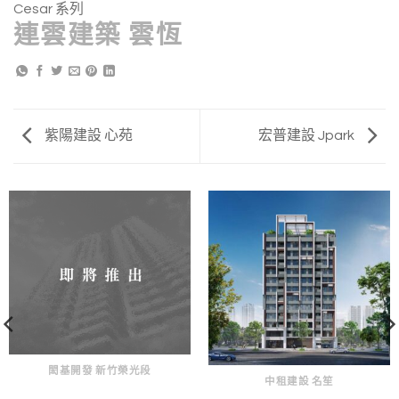
Cesar 系列
連雲建築 雲恆
紫陽建設 心苑
宏普建設 Jpark
閎基開發 新竹榮光段
中租建設 名笙