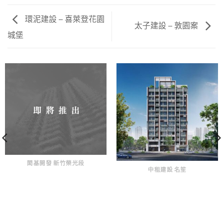
環泥建設 – 喜萊登花園
太子建設 – 敦園案
城堡
閎基開發 新竹榮光段
中租建設 名笙