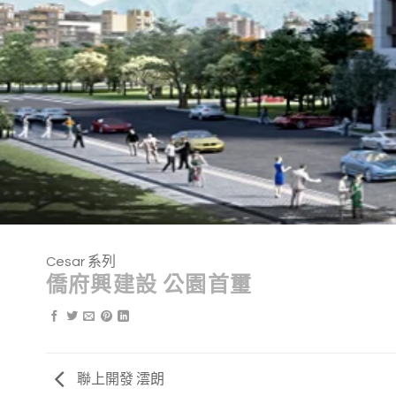
Cesar 系列
僑府興建設 公園首璽
聯上開發 澐朗