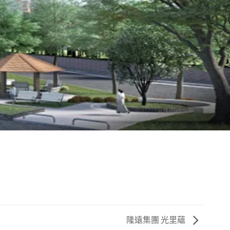
隆遠集團 光里蘊