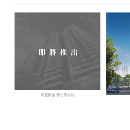
閎基開發 新竹榮光段