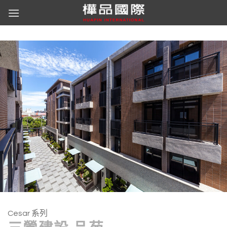
Skip
to
content
Cesar 系列