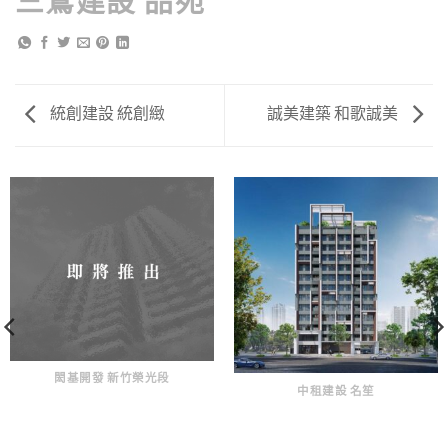
三鶯建設 品苑
統創建設 統創緻
誠美建築 和歌誠美
閎基開發 新竹榮光段
中租建設 名笙