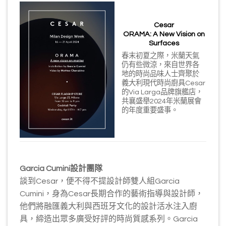
Cesar
ORAMA: A New Vision on
Surfaces
春末初夏之際，米蘭天氣
仍有些微涼，來自世界各
地的時尚品味人士齊聚於
義大利現代時尚廚具Cesar
的Via Larga品牌旗艦店，
共襄盛舉2024年米蘭展會
的年度重要盛事。
Garcia Cumini
設計團隊
談到Cesar，便不得不提設計師雙人組Garcia
Cumini，身為Cesar長期合作的藝術指導與設計師，
他們將融匯義大利與西班牙文化的設計活水注入廚
具，締造出眾多廣受好評的時尚質感系列。Garcia