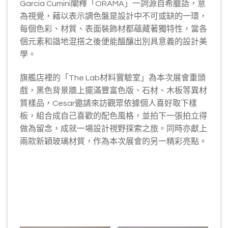
Garcia Cumini闡釋「ORAMA」一詞源自希臘語，意
為視覺，藉以表示調色盤是設計中不可或缺的一環，
每個色彩、材質、表面裝飾材都蘊藏著獨特性，當各
個元素和諧地混搭之後便能醞釀出別具意義的設計美
學。
旗艦店裡的「The Lab材料實驗室」為本次展會重頭
戲，黑色背景牆上擺滿豐富色版、石材、木板等異材
質樣品，Cesar邀請來訪觀眾依據個人喜好取下樣
板，組合成自己喜歡的配色風格，並拍下一張拍立得
做為留念，成就一場設計視野探索之旅。同時亦獻上
兩款新穎玻璃材質，作為本次展會的另一精彩亮點。